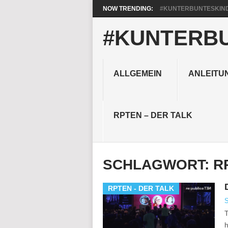
NOW TRENDING:
#KUNTERBUNTESKIND
#KUNTERB
ALLGEMEIN
ANLEITU
RPTEN – DER TALK
SCHLAGWORT:
R
RPTEN - DER TALK
S
T
h