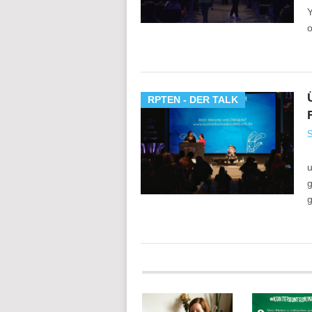
Y
o
RPTEN - DER TALK
S
R
u
g
g
POSTS
NAVIGATION