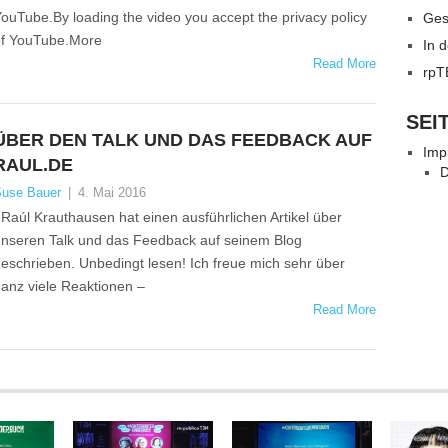
ouTube.By loading the video you accept the privacy policy
Ges
f YouTube.More
In 
Read More
rpT
SEI
ÜBER DEN TALK UND DAS FEEDBACK AUF
Imp
RAUL.DE
D
use Bauer
|
4. Mai 2016
aúl Krauthausen hat einen ausführlichen Artikel über
nseren Talk und das Feedback auf seinem Blog
eschrieben. Unbedingt lesen! Ich freue mich sehr über
anz viele Reaktionen –
Read More